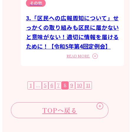
その他
3.「区民への広報周知について」せ
っかくの取り組みも区民に届かない
と意味がない！適切に情報を届ける
ために！【令和5年第4回定例会】
READ MORE
投
1
…
5
6
7
8
9
10
11
稿
ナ
ビ
TOPへ戻る
ゲ
ー
シ