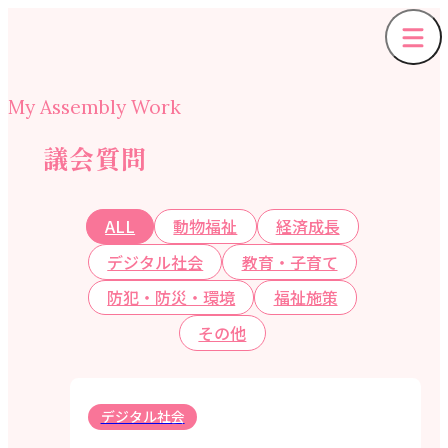
My Assembly Work
議会質問
ALL
動物福祉
経済成長
デジタル社会
教育・子育て
防犯・防災・環境
福祉施策
その他
デジタル社会