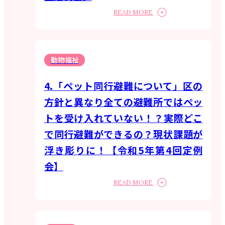
READ MORE
動物福祉
4.「ペット同行避難について」区の
方針と異なり全ての避難所ではペッ
トを受け入れていない！？実際どこ
で同行避難ができるの？現状課題が
浮き彫りに！【令和5年第4回定例
会】
READ MORE