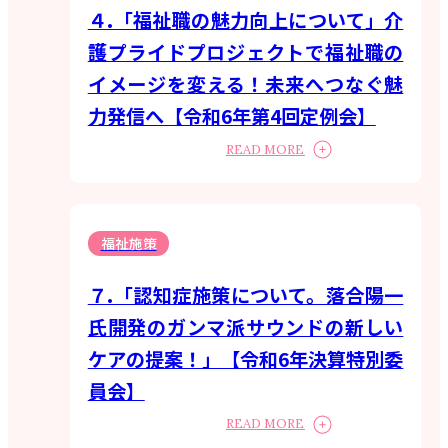
４.「福祉職の魅力向上について」介
護プライドプロジェクトで福祉職の
イメージを変える！未来へつなぐ魅
力発信へ【令和6年第4回定例会】
READ MORE
福祉施策
７.「認知症施策について。落合陽一
氏開発のガンマ派サウンドの新しい
ケアの提案！」【令和6年決算特別委
員会】
READ MORE