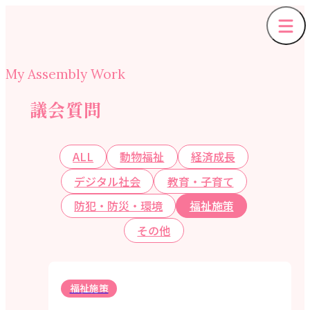
My Assembly Work
議会質問
ALL
動物福祉
経済成長
デジタル社会
教育・子育て
防犯・防災・環境
福祉施策
その他
福祉施策