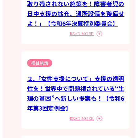
取り残されない施策を！障害者児の
日中支援の拡充、通所設備を整備せ
よ！」【令和6年決算特別委員会】
READ MORE
福祉施策
２.「女性支援について」支援の透明
性を！世界中で問題視されている“生
理の貧困”へ新しい提案も！【令和6
年第3回定例会】
READ MORE