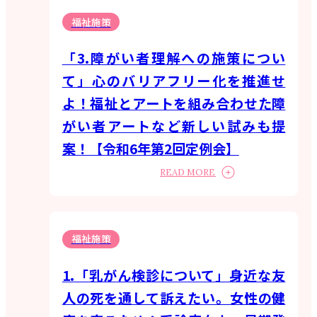
福祉施策
「3.障がい者理解への施策につい
て」心のバリアフリー化を推進せ
よ！福祉とアートを組み合わせた障
がい者アートなど新しい試みも提
案！【令和6年第2回定例会】
READ MORE
福祉施策
1.「乳がん検診について」身近な友
人の死を通して訴えたい。女性の健