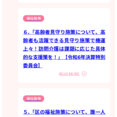
福祉施策
６.「高齢者見守り施策について、高
齢者も活躍できる見守り施策で機運
上々！訪問介護は課題に応じた具体
的な支援策を！」【令和6年決算特別
委員会】
READ MORE
福祉施策
５.「区の福祉施策について、誰一人