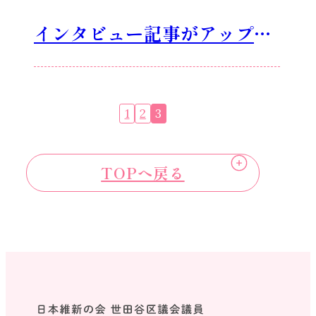
インタビュー記事がアップさ
れました
投
1
2
3
稿
ナ
ビ
TOPへ戻る
ゲ
ー
シ
ョ
ン