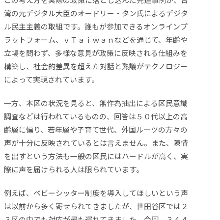
湾の元デジタル大臣のオードリー・タン氏によるデジタ
ル民主主義の取組です。誰もが参加できるオンラインプ
ラットフォーム、ｖＴａｉｗａｎなどを通じて、年齢や
立場を問わず、多様な意見が政策に反映される仕組みを
構築し、社会的差異を超えた対話と熟議がテクノロジー
によって実現されています。
一方、本区の状況を見ると、無作為抽出による区民意識
調査などは行われているものの、回答は５０代以上の高
齢層に偏り、若年層や子育て世代、外国ルーツの方々の
声が十分に反映されているとは言えません。また、陳情
を出すという方法も一般の区民にはハードルが高く、実
際に声を届けられる人は限られています。
例えば、ベビーシッター制度を導入してほしいという声
は以前から多く寄せられてきましたが、世田谷区では２
３区の中でも対応が最も遅れてきました。今回、３４４