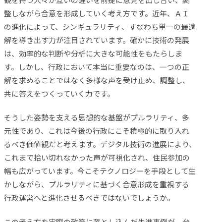
整しながら合意を形成していく考え方です。近年、ＡＩ
の進化によって、シンギュラリティ、すなわち単一の最適
解を導き出す力が注目されています。確かに技術の発展
は、効率的な判断や分析に大きな可能性をもたらしま
す。しかし、行政において本当に重要なのは、一つの正
解を求めることではなく多様な声を受け止め、調整し、
共に答えをつくっていく力です。
そうした姿勢を支える思想的な基盤がプルラリティ、多
元性であり、これは今後の行政にこそ積極的に取り入れ
るべき価値観だと考えます。デジタル技術の進展により、
これまで拾い切れなかった声が可視化され、住民参加の
幅も広がっています。今こそテクノロジーを手段として生
かしながら、プルラリティに基づく合意形成を重視する
行政運営へと進化させるべきではないでしょうか。
この考え方を実際の政策に落とし込んだ先進事例が、台