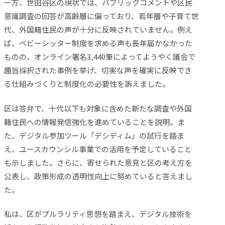
一方、世田谷区の現状では、パブリックコメントや区民
意識調査の回答が高齢層に偏っており、若年層や子育て世
代、外国籍住民の声が十分に反映されていません。例え
ば、ベビーシッター制度を求める声も長年届かなかった
ものの、オンライン署名3,440筆によってようやく議会で
趣旨採択された事例を挙げ、切実な声を確実に反映でき
る仕組みづくりと制度化の必要性を訴えました。
区は答弁で、十代以下も対象に含めた新たな調査や外国
籍住民への情報発信強化を進めていることを説明。ま
た、デジタル参加ツール「デシディム」の試行を踏ま
え、ユースカウンシル事業での活用を予定していること
も示しました。さらに、寄せられた意見と区の考え方を
公表し、政策形成の透明性向上に努めていると答えまし
た。
私は、区がプルラリティ思想を踏まえ、デジタル技術を