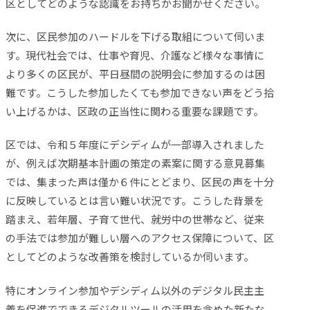
区としてどのような認識をお持ちかお聞かせください。
次に、区民参加のハードルを下げる取組について伺いま
す。現代社会では、仕事や育児、介護など様々な事情に
より多くの区民が、平日昼間の説明会に参加するのは困
難です。こうした参加したくても参加できない声をどう拾
い上げるかは、区政の正当性に関わる重要な課題です。
区では、令和５年度にデシディムが一部導入されました
が、例えば次期基本計画の策定の素案に関する意見募集
では、集まった声は僅か６件にとどまり、区民の声を十分
に反映しているとは言い難い状況です。こうした背景を
踏まえ、若年層、子育て世代、就労中の世帯など、従来
の手法では参加が難しい層へのアクセス保障について、区
としてどのような改善策を検討しているか伺います。
特にオンライン参加やデシディム以外のデジタル民主主
義を促進でできるデジタルツールの活用を含めた新たな