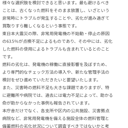
様々な選択肢を検討できると思います。最も避けるべき
ことは、古くなった燃料をそのまま放置し、いざという
非常時にトラブルが発生することや、劣化が進み過ぎて
買取りすら難しくなるという事態です。
東日本大震災の際、非常用発電機の不始動・停止の原因
の63.5％が点検不足によるものであり、その中には、劣化
した燃料の使用によるトラブルも含まれているとのこと
です。
燃料の劣化は、発電機の稼働に直接影響を及ぼすため、
より専門的なチェック方法の導入や、新たな管理手法の
検討をぜひ進めていただきたいと要望いたします。
また、災害時の燃料不足も大きな課題でありますが、特
に避難所や病院では、過去には電力不足によって、助かる
命が助からなかった事例も報告されています。
本庁舎だけでなく、各支所や区内の公共施設、災害拠点
病院など、非常用発電機を備える施設全体の燃料管理と
備蓄燃料の劣化状況について調査すべきではないかと考