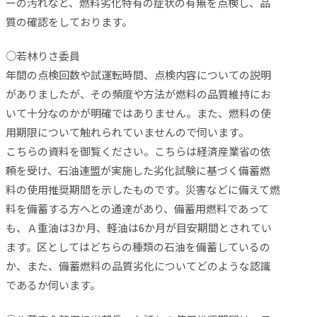
ーの汚れなど、燃料劣化特有の症状の有無を点検し、品
質の確認をしております。
○若林りさ委員
年間の点検回数や試運転時間、点検内容についての説明
がありましたが、その頻度や方法が燃料の品質維持にお
いて十分なのかが明確ではありません。また、燃料の使
用期限について触れられていませんので伺います。
こちらの資料を御覧ください。こちらは経済産業省の依
頼を受け、石油連盟が実施した劣化試験に基づく備蓄燃
料の使用推奨期間を示したものです。災害などに備えて燃
料を備蓄する方へとの通達があり、備蓄用燃料であって
も、Ａ重油は3か月、軽油は6か月が目安期間とされてい
ます。区としてはどちらの種類の石油を備蓄しているの
か、また、備蓄燃料の品質劣化についてどのような認識
であるか伺います。