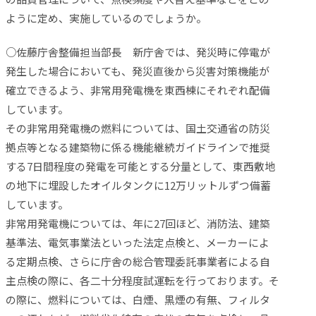
ように定め、実施しているのでしょうか。
○佐藤庁舎整備担当部長 新庁舎では、発災時に停電が
発生した場合においても、発災直後から災害対策機能が
確立できるよう、非常用発電機を東西棟にそれぞれ配備
しています。
その非常用発電機の燃料については、国土交通省の防災
拠点等となる建築物に係る機能継続ガイドラインで推奨
する7日間程度の発電を可能とする分量として、東西敷地
の地下に埋設したオイルタンクに12万リットルずつ備蓄
しています。
非常用発電機については、年に27回ほど、消防法、建築
基準法、電気事業法といった法定点検と、メーカーによ
る定期点検、さらに庁舎の総合管理委託事業者による自
主点検の際に、各二十分程度試運転を行っております。そ
の際に、燃料については、白煙、黒煙の有無、フィルタ