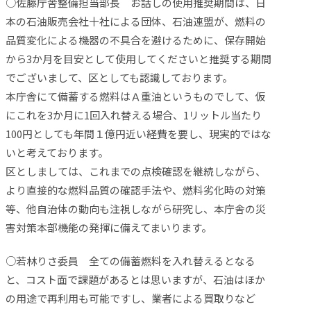
○佐藤庁舎整備担当部長 お話しの使用推奨期間は、日
本の石油販売会社十社による団体、石油連盟が、燃料の
品質変化による機器の不具合を避けるために、保存開始
から3か月を目安として使用してくださいと推奨する期間
でございまして、区としても認識しております。
本庁舎にて備蓄する燃料はＡ重油というものでして、仮
にこれを3か月に1回入れ替える場合、1リットル当たり
100円としても年間１億円近い経費を要し、現実的ではな
いと考えております。
区としましては、これまでの点検確認を継続しながら、
より直接的な燃料品質の確認手法や、燃料劣化時の対策
等、他自治体の動向も注視しながら研究し、本庁舎の災
害対策本部機能の発揮に備えてまいります。
○若林りさ委員 全ての備蓄燃料を入れ替えるとなる
と、コスト面で課題があるとは思いますが、石油はほか
の用途で再利用も可能ですし、業者による買取りなど