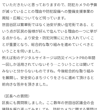
ていただきたいと思っておりますので、防犯カメラの予算
が減っていることの理由や防犯設備への整備支援事業の
周知・広報についてなど伺っています。
世田谷区は繁華街ではなく治安が良い住宅街である、と
いう点が区民の皆様が好んで住んでいる理由の一つに挙が
る点からも、より安全・防犯対策にに力を入れていくこ
とが重要となり、総合的な取り組みを進めていくべきと
いうことを伺いました。
例えば街のデジタルサイネージは防災イベントPRの年間
一回しか活用されていないそう…こういうことは聞いて
みないと分からないものですね。今後総合的な取り組み
を展開し、安全安心まちづくりをさらに進めて頂けると
前向きな答弁を頂きました。
〈区長への質問〉
区長にも質問致しました。ここ数年の世田谷区議会の会
議録を振り返ってみましても、防犯カメラに関する質問は