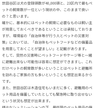
世田谷区は犬の登録頭数が40,000頭と、23区内で最もペ
ットの飼育数が一位という現状の中、このままで良い
の？と思います。
確かに、基本的にはペットの飼育に必要なものは飼い主
が用意しておくべきであるということは承知しておりま
すが、環境省の「自治体等が行う人とペットの災害対
策」においては、「自治体もペットフードなどの備蓄品
を用意しておくことが望ましい」と記載があります。
そして、突然の災害時にペットフードやケージ等と一緒
に避難出来ない可能性は容易に想定ができますし、これ
だけペットの飼育数が多いということはペットと避難所
を訪れるご家族の方も多いということも想定出来るから
です。
また、世田谷区は木造住宅もいまだに多く、避難用のペ
ット用品を備蓄していたとしても緊急時に取り出せない
という状況も想定が出来ます。
様々なシュミレーションの下、最低限のペット用品の備