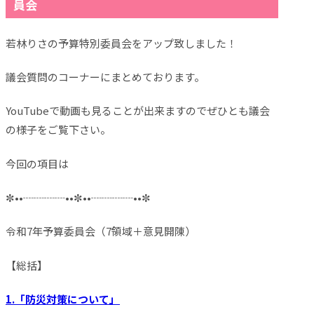
員会
若林りさの予算特別委員会をアップ致しました！
議会質問のコーナーにまとめております。
YouTubeで動画も見ることが出来ますのでぜひとも議会
の様子をご覧下さい。
今回の項目は
✼
••┈┈┈┈••
✼
••┈┈┈┈••
✼
令和7年予算委員会（7領域＋意見開陳）
【総括】
1.「防災対策について」